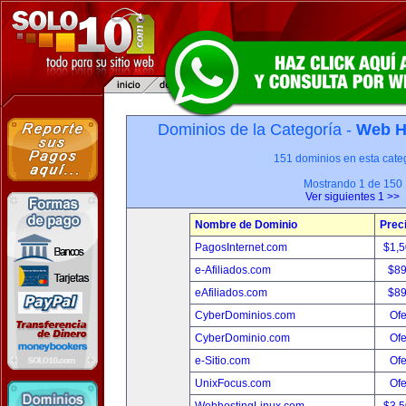
Dominios de la Categoría -
Web H
151 dominios en esta categ
Mostrando 1 de 150
Ver siguientes 1 >>
Nombre de Dominio
Prec
PagosInternet.com
$1,
e-Afiliados.com
$8
eAfiliados.com
$8
CyberDominios.com
Ofe
CyberDominio.com
Ofe
e-Sitio.com
Ofe
UnixFocus.com
Ofe