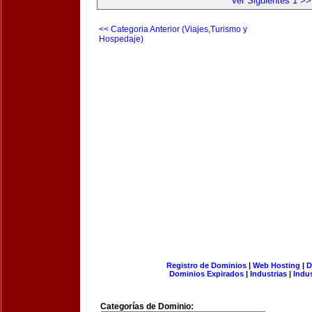
Ver Siguientes 1 >>
<< Categoria Anterior (Viajes,Turismo y
Hospedaje)
Registro de Dominios
|
Web Hosting
|
D
Dominios Expirados
|
Industrias
|
Indu
Categorías de Dominio: