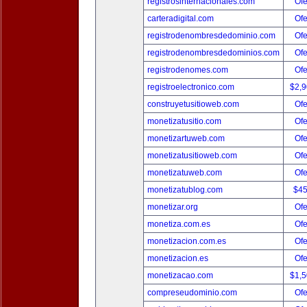
registrosinternacionales.com
Ofe
carteradigital.com
Ofe
registrodenombresdedominio.com
Ofe
registrodenombresdedominios.com
Ofe
registrodenomes.com
Ofe
registroelectronico.com
$2,
construyetusitioweb.com
Ofe
monetizatusitio.com
Ofe
monetizartuweb.com
Ofe
monetizatusitioweb.com
Ofe
monetizatuweb.com
Ofe
monetizatublog.com
$4
monetizar.org
Ofe
monetiza.com.es
Ofe
monetizacion.com.es
Ofe
monetizacion.es
Ofe
monetizacao.com
$1,
compreseudominio.com
Ofe