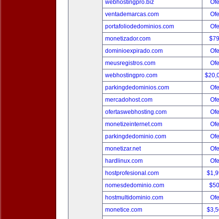
webhostingpro.biz
Ofe
ventademarcas.com
Ofe
portafoliodedominios.com
Ofe
monetizador.com
$7
dominioexpirado.com
Ofe
meusregistros.com
Ofe
webhostingpro.com
$20,
parkingdedominios.com
Ofe
mercadohost.com
Ofe
ofertaswebhosting.com
Ofe
monetizeinternet.com
Ofe
parkingdedominio.com
Ofe
monetizar.net
Ofe
hardlinux.com
Ofe
hostprofesional.com
$1,
nomesdedominio.com
$5
hostmultidominio.com
Ofe
monetice.com
$3,