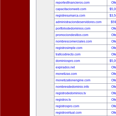
reportesfinancieros.com
Ofe
capacitacionweb.com
$5,
registresumarca.com
$3,
administraciondeservidores.com
$5
portfoliodedominios.com
Ofe
promociondesitios.com
Ofe
nombrescomerciales.com
Ofe
registrosimple.com
Ofe
traficodirecto.com
Ofe
dominiospro.com
$5,
expirados.net
Ofe
monetizas.com
Ofe
monetizationengine.com
Ofe
nombresdedominio.info
Ofe
registrodedominios.tv
Ofe
registros.tv
Ofe
registrospro.com
Ofe
registrovirtual.com
Ofe