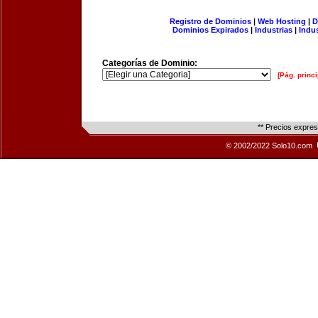
Registro de Dominios
|
Web Hosting
|
D
Dominios Expirados
|
Industrias
|
Indu
Categorías de Dominio:
[Pág. princi
** Precios expre
© 2002/2022 Solo10.com