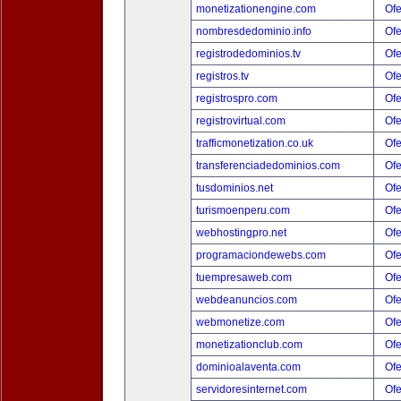
monetizationengine.com
Ofe
nombresdedominio.info
Ofe
registrodedominios.tv
Ofe
registros.tv
Ofe
registrospro.com
Ofe
registrovirtual.com
Ofe
trafficmonetization.co.uk
Ofe
transferenciadedominios.com
Ofe
tusdominios.net
Ofe
turismoenperu.com
Ofe
webhostingpro.net
Ofe
programaciondewebs.com
Ofe
tuempresaweb.com
Ofe
webdeanuncios.com
Ofe
webmonetize.com
Ofe
monetizationclub.com
Ofe
dominioalaventa.com
Ofe
servidoresinternet.com
Ofe