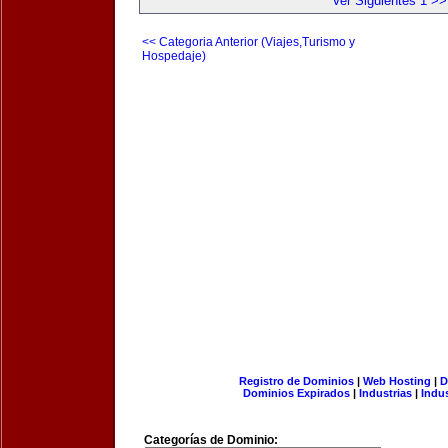
Ver Siguientes 1 >>
<< Categoria Anterior (Viajes,Turismo y
Hospedaje)
Registro de Dominios
|
Web Hosting
|
D
Dominios Expirados
|
Industrias
|
Indu
Categorías de Dominio: