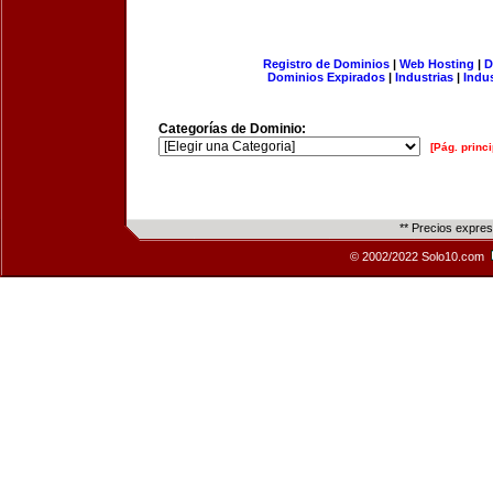
Registro de Dominios
|
Web Hosting
|
D
Dominios Expirados
|
Industrias
|
Indu
Categorías de Dominio:
[Pág. princi
** Precios expre
© 2002/2022 Solo10.com