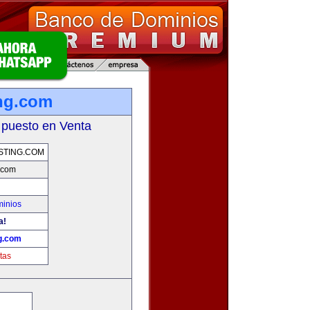
ng.com
 puesto en Venta
STING.COM
.com
minios
a!
g.com
tas