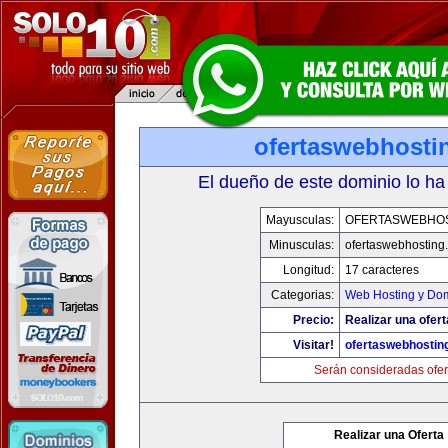
ofertaswebhosti
El dueño de este dominio lo ha
Mayusculas:
OFERTASWEBHO
Minusculas:
ofertaswebhosting
Longitud:
17 caracteres
Categorias:
Web Hosting y Do
Precio:
Realizar una ofert
Visitar!
ofertaswebhostin
Serán consideradas ofer
Realizar una Oferta