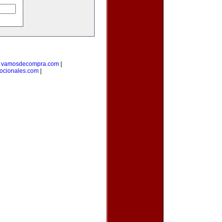
|
vamosdecompra.com
|
ocionales.com
|