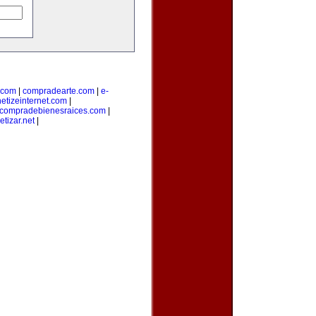
.com
|
compradearte.com
|
e-
etizeinternet.com
|
compradebienesraices.com
|
tizar.net
|