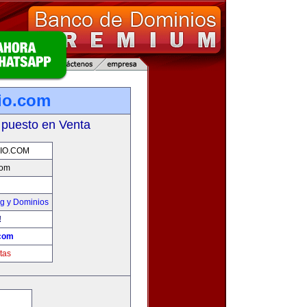
io.com
 puesto en Venta
IO.COM
com
g y Dominios
!
.com
tas