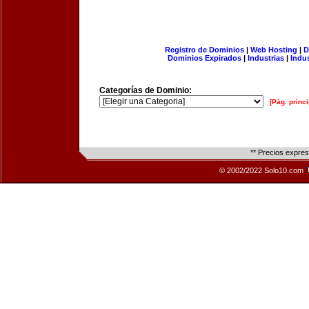
Registro de Dominios
|
Web Hosting
|
D
Dominios Expirados
|
Industrias
|
Indu
Categorías de Dominio:
[Pág. princi
** Precios expre
© 2002/2022 Solo10.com