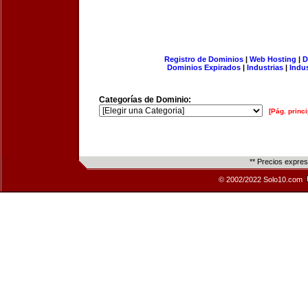
Registro de Dominios
|
Web Hosting
|
D
Dominios Expirados
|
Industrias
|
Indu
Categorías de Dominio:
[Pág. princi
** Precios expre
© 2002/2022 Solo10.com