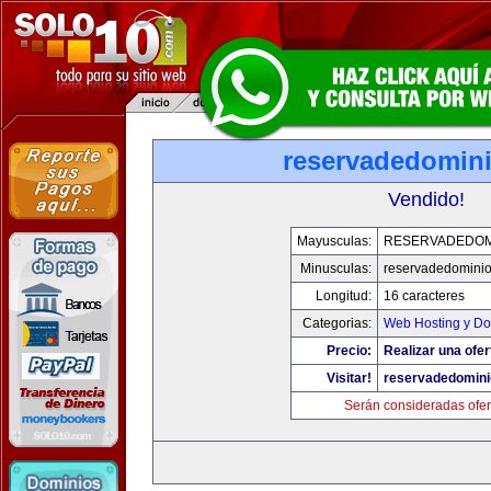
reservadedomin
Vendido!
Mayusculas:
RESERVADEDOM
Minusculas:
reservadedomini
Longitud:
16 caracteres
Categorias:
Web Hosting y Do
Precio:
Realizar una ofer
Visitar!
reservadedomin
Serán consideradas ofer