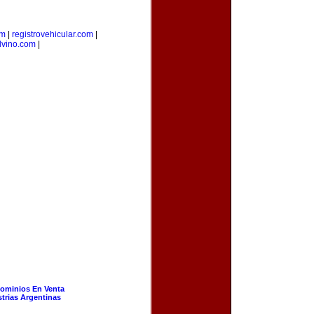
om
|
registrovehicular.com
|
lvino.com
|
ominios En Venta
strias Argentinas