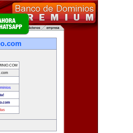
io.com
INIO.COM
o.com
minios
ta!
io.com
tas