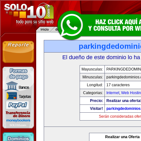
parkingdedomin
El dueño de este dominio lo ha
Mayusculas:
PARKINGDEDOMIN
Minusculas:
parkingdedominios
Longitud:
17 caracteres
Categorias:
Internet
,
Web Hostin
Precio:
Realizar una oferta
Visitar!
parkingdedominio
Serán consideradas ofer
Realizar una Oferta