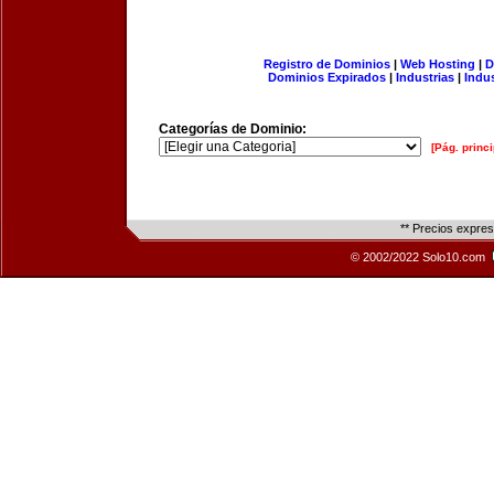
Registro de Dominios
|
Web Hosting
|
D
Dominios Expirados
|
Industrias
|
Indu
Categorías de Dominio:
[Pág. princi
** Precios expre
© 2002/2022 Solo10.com