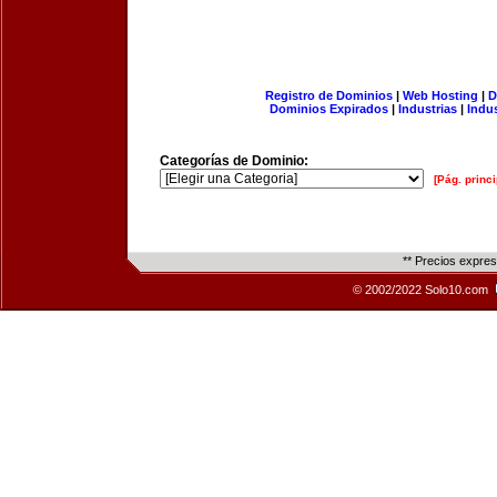
Registro de Dominios
|
Web Hosting
|
D
Dominios Expirados
|
Industrias
|
Indu
Categorías de Dominio:
[Pág. princi
** Precios expre
© 2002/2022 Solo10.com