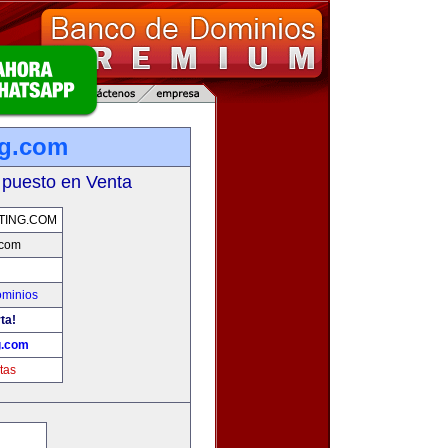
ng.com
 puesto en Venta
TING.COM
.com
ominios
ta!
g.com
tas