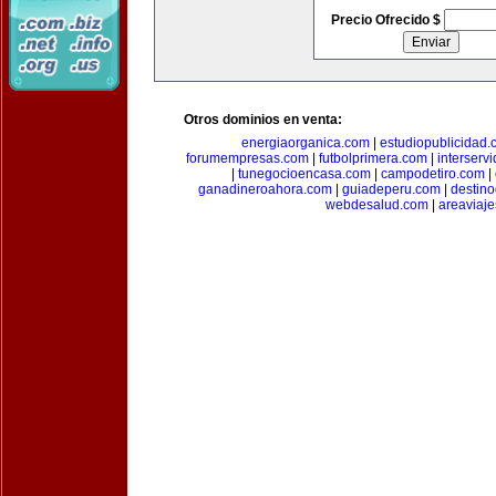
Precio Ofrecido $
Otros dominios en venta:
energiaorganica.com
|
estudiopublicidad.
forumempresas.com
|
futbolprimera.com
|
interserv
|
tunegocioencasa.com
|
campodetiro.com
|
ganadineroahora.com
|
guiadeperu.com
|
destin
webdesalud.com
|
areaviaj