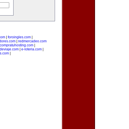
com
|
foroingles.com
|
idores.com
|
redmercadeo.com
compratuhosting.com
|
odeviaje.com
|
e-loteria.com
|
es.com
|