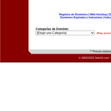
Registro de Dominios
|
Web Hosting
|
D
Dominios Expirados
|
Industrias
|
Indu
Categorías de Dominio:
[Pág. princi
** Precios expre
© 2002/2022 Solo10.com