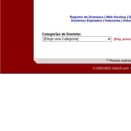
Registro de Dominios
|
Web Hosting
|
D
Dominios Expirados
|
Industrias
|
Indu
Categorías de Dominio:
[Pág. princi
** Precios expre
© 2002/2022 Solo10.com