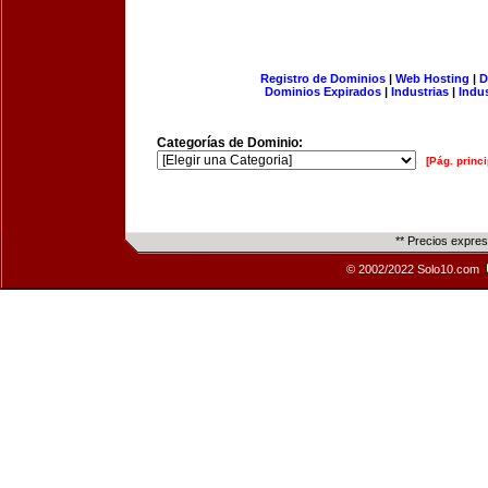
Registro de Dominios
|
Web Hosting
|
D
Dominios Expirados
|
Industrias
|
Indu
Categorías de Dominio:
[Pág. princi
** Precios expre
© 2002/2022 Solo10.com