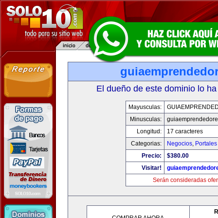
guiaemprendedo
El dueño de este dominio lo ha
Mayusculas:
GUIAEMPRENDE
Minusculas:
guiaemprendedore
Longitud:
17 caracteres
Categorias:
Negocios
,
Portales
Precio:
$380.00
Visitar!
guiaemprendedor
Serán consideradas ofer
R