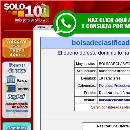
bolsadeclasifica
El dueño de este dominio lo ha
Mayusculas:
BOLSADECLASIFI
Minusculas:
bolsadeclasificado
Longitud:
19 caracteres
Categorias:
Portales
,
Profesion
Precio:
Realizar una oferta
Visitar!
bolsadeclasificad
Serán consideradas ofer
Realizar una Oferta