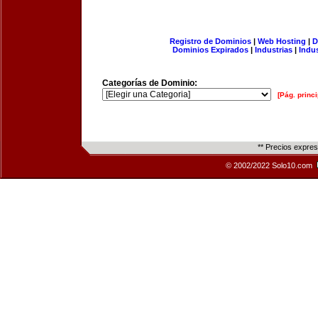
Registro de Dominios
|
Web Hosting
|
D
Dominios Expirados
|
Industrias
|
Indu
Categorías de Dominio:
[Pág. princi
** Precios expre
© 2002/2022 Solo10.com