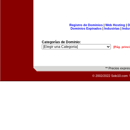
Registro de Dominios
|
Web Hosting
|
D
Dominios Expirados
|
Industrias
|
Indu
Categorías de Dominio:
[Pág. princi
** Precios expre
© 2002/2022 Solo10.com