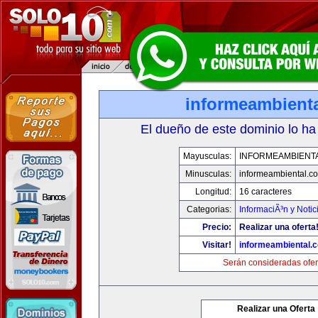
informeambient
El dueño de este dominio lo ha
Mayusculas:
INFORMEAMBIENT
Minusculas:
informeambiental.c
Longitud:
16 caracteres
Categorias:
InformaciÃ³n y Notic
Precio:
Realizar una oferta
Visitar!
informeambiental.
Serán consideradas ofer
Realizar una Oferta