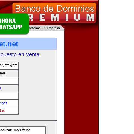
et.net
 puesto en Venta
RNET.NET
net
s
.net
tas
ealizar una Oferta