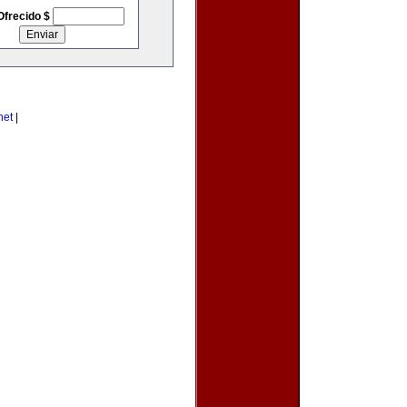
Ofrecido $
net
|