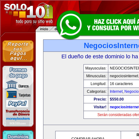
NegociosIntern
El dueño de este dominio lo ha
Mayusculas:
NEGOCIOSINTE
Minusculas:
negociosinternet.
Longitud:
16 caracteres
Categorias:
Internet
,
Negocio
Precio:
$550.00
Visitar!
negociosinternet
Serán consideradas ofer
R